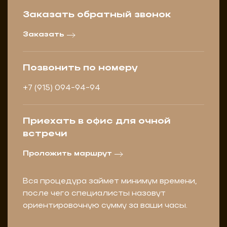
Заказать обратный звонок
Заказать
Позвонить по номеру
+7 (915) 094-94-94
Приехать в офис для очной
встречи
Проложить маршрут
Вся процедура займет минимум времени,
после чего специалисты назовут
ориентировочную сумму за ваши часы.