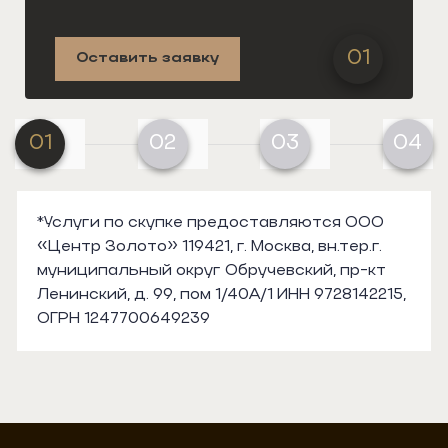
01
Оставить заявку
01
02
03
04
*Услуги по скупке предоставляются ООО
«Центр Золото» 119421, г. Москва, вн.тер.г.
муниципальный округ Обручевский, пр-кт
Ленинский, д. 99, пом 1/40А/1 ИНН 9728142215,
ОГРН 1247700649239